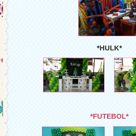
*HULK*
*FUTEBOL*